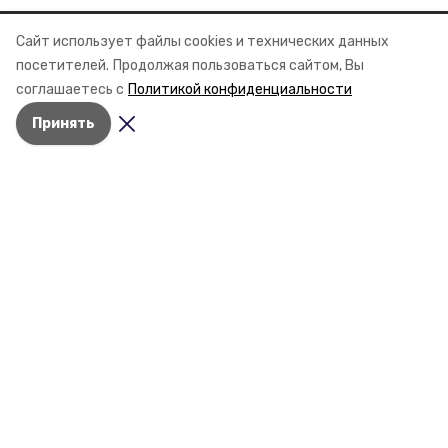
Сайт использует файлы cookies и технических данных
Разделы
посетителей.
Продолжая пользоваться сайтом, Вы
Новости
соглашаетесь с
Политикой конфиденциальности
Статьи
Принять
О компании
Контактная информация
Документы
Мы в соцсетях
© 2015 — 2025 «Советский
информационный портал»
16+
Учредитель ГАУ СК «Ставропольское краевое информационное