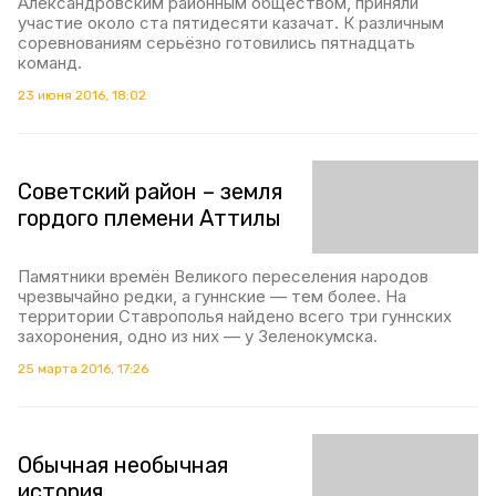
Александровским районным обществом, приняли
участие около ста пятидесяти казачат. К различным
соревнованиям серьёзно готовились пятнадцать
команд.
23 июня 2016, 18:02
Советский район – земля
гордого племени Аттилы
Памятники времён Великого переселения народов
чрезвычайно редки, а гуннские — тем более. На
территории Ставрополья найдено всего три гуннских
захоронения, одно из них — у Зеленокумска.
25 марта 2016, 17:26
Обычная необычная
история