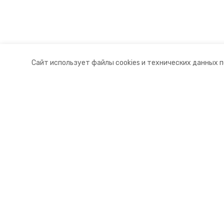
Сайт использует файлы cookies и технических данных 
Разделы
О комп
Новости
Контакт
Статьи
Докуме
© 2015 — 2025 «Советский инфор
16+
Учредитель ГАУ СК «Ставропольское краевое информац
Главный редактор Тимченко М.П.
+7 (86-52) 33-51-05