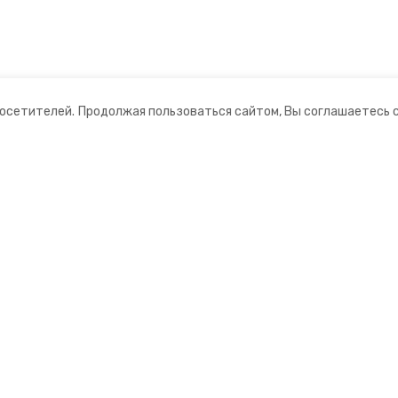
посетителей.
Продолжая пользоваться сайтом, Вы соглашаетесь 
ании
Мы в соцсетях
ная информация
нты
мационный портал»
ионное агентство»