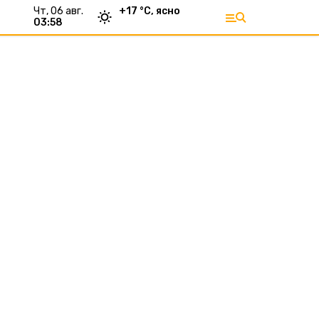
чт, 06 авг.
+
17
°С,
ясно
03:58