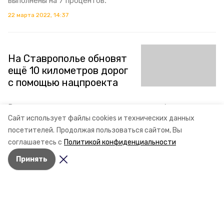
выполнены на 7 процентов.
22 марта 2022, 14:37
На Ставрополье обновят
ещё 10 километров дорог
с помощью нацпроекта
В нормативное состояние приведут три объекта в
Труновском округе Ставропольского края. Ремонт
Сайт использует файлы cookies и технических данных
проведут в рамках нацпроекта «Безопасные
посетителей.
Продолжая пользоваться сайтом, Вы
качественные дороги».
соглашаетесь с
Политикой конфиденциальности
17 марта 2022, 19:58
Принять
Разделы
Новости