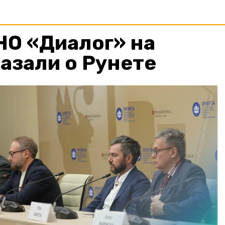
НО «Диалог» на
азали о Рунете