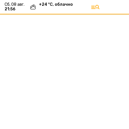
сб, 08 авг.
+
24
°С,
облачно
21:56