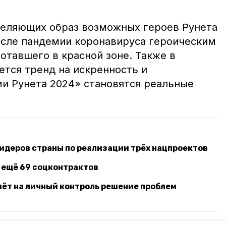
деляющих образ возможных героев Рунета
осле пандемии коронавируса героическим
ботавшего в красной зоне. Также в
ется тренд на искренность и
ми Рунета 2024» становятся реальные
лидеров страны по реализации трёх нацпроектов
 ещё 69 соцконтрактов
ёт на личный контроль решение проблем