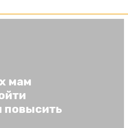
х мам
ойти
и повысить