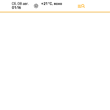
сб, 08 авг.
+
21
°С,
ясно
01:16