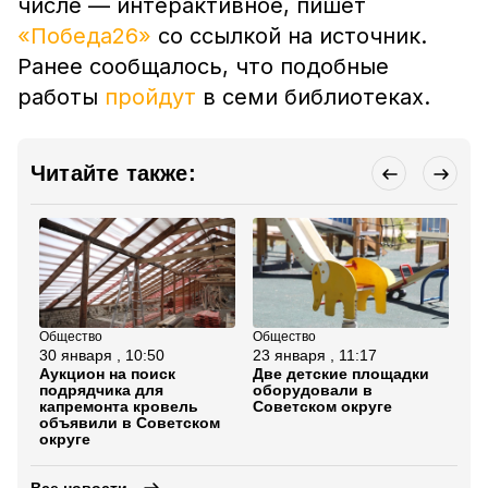
числе — интерактивное, пишет
«Победа26»
со ссылкой на источник.
Ранее сообщалось, что подобные
работы
пройдут
в семи библиотеках.
Читайте также:
Общество
Общество
Об
30 января , 10:50
23 января , 11:17
16
Аукцион на поиск
Две детские площадки
Уч
подрядчика для
оборудовали в
от
капремонта кровель
Советском округе
Со
объявили в Советском
об
округе
Все новости