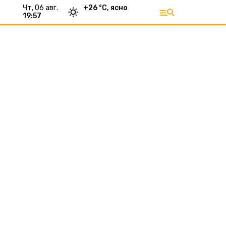
чт, 06 авг.
+
26
°С,
ясно
19:57