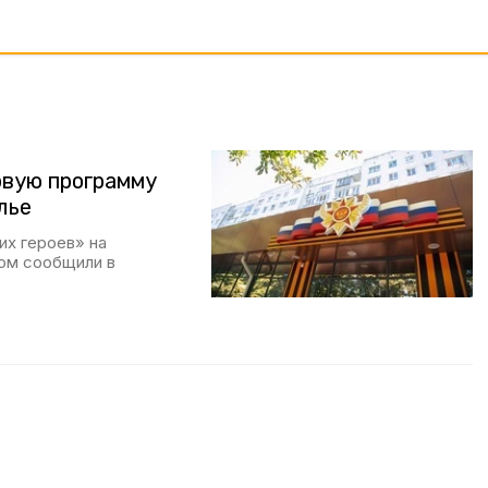
рвую программу
лье
их героев» на
том сообщили в