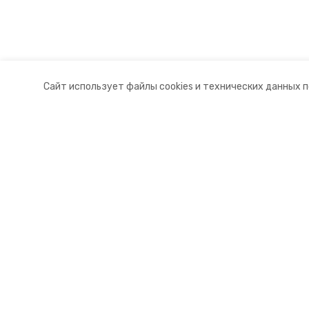
Сайт использует файлы cookies и технических данных 
Разделы
О комп
Новости
Контакт
Статьи
Докуме
© 2015 — 2025 «Советский инфор
16+
Учредитель ГАУ СК «Ставропольское краевое информац
Главный редактор Тимченко М.П.
+7 (86-52) 33-51-05