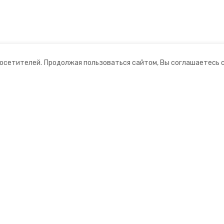
посетителей.
Продолжая пользоваться сайтом, Вы соглашаетесь 
ании
Мы в соцсетях
ная информация
нты
мационный портал»
ионное агентство»