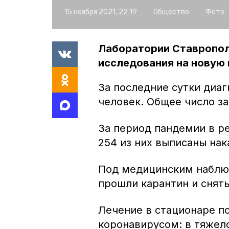
15 ноября 2021, 22:19
Общество
Фото:
Лаборатории Ставропол
исследования на новую
За последние сутки диа
человек. Общее число з
За период пандемии в р
254 из них выписаны нак
Под медицинским наблюд
прошли карантин и снят
Лечение в стационаре п
коронавирусом: в тяжело