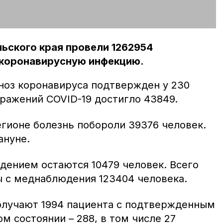
ьского края провели 1262954
 коронавирусную инфекцию.
гноз коронавируса подтвержден у 230
аражений COVID-19 достигло 43849.
егионе болезнь побороли 39376 человек.
ануне.
ением остаются 10479 человек. Всего
ы с меднаблюдения 123404 человека.
олучают 1994 пациента с подтвержденным
м состоянии – 288, в том числе 27