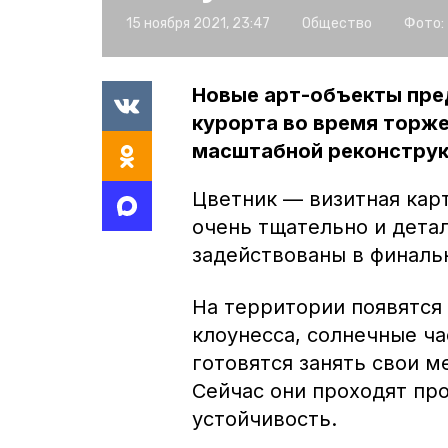
15 ноября 2021, 23:47
Общество
Фото:
Новые арт-объекты пре
курорта во время торже
масштабной реконструкц
Цветник — визитная кар
очень тщательно и дета
задействованы в финальн
На территории появятся
клоунесса, солнечные ч
готовятся занять свои м
Сейчас они проходят пр
устойчивость.