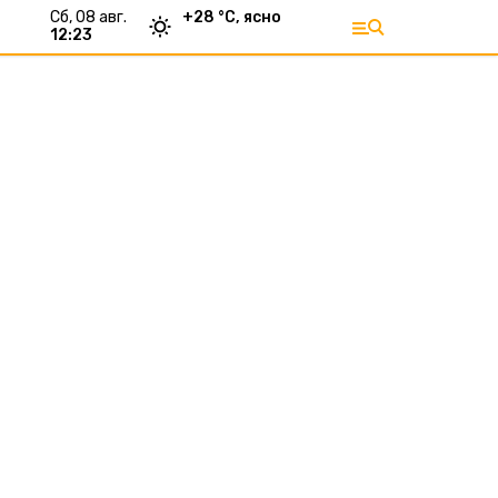
сб, 08 авг.
+
28
°С,
ясно
12:23