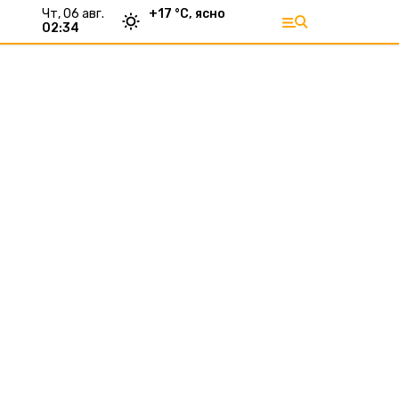
чт, 06 авг.
+
17
°С,
ясно
02:34