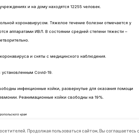
чреждениях и на дому находятся 12255 человек.
больной коронавирусом. Тяжелое течение болезни отмечается у
ются аппаратами ИВЛ. В состоянии средней степени тяжести –
летворительно.
 коронавируса и сняты с медицинского наблюдения.
 установленным Covid-19.
вободны инфекционные койки, развернутые для оказания помощи
евмонии. Реанимационные койки свободны на 19%.
ропольского края
посетителей.
Продолжая пользоваться сайтом, Вы соглашаетесь 