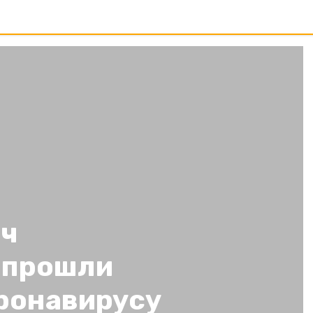
яч
 прошли
оронавирусу