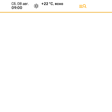
сб, 08 авг.
+
22
°С,
ясно
09:00