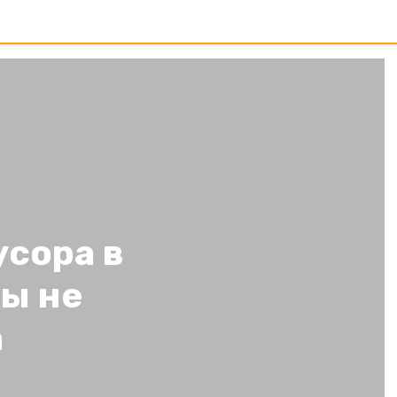
усора в
ы не
а