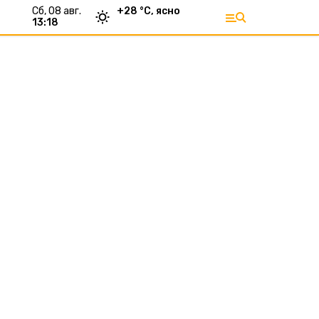
сб, 08 авг.
+
28
°С,
ясно
13:18