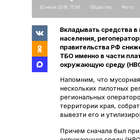
20 июля 2018, 11:58
Общество
Фото:
Вкладывать средства в 
населения, регоператор
правительства РФ сниже
ТБО именно в части пла
окружающую среду (НВ
Напомним, что мусорная 
нескольких пилотных рег
региональных операторо
территории края, собрат
вывезти его и утилизиро
Причем сначала был при
окружающую среду (НВО