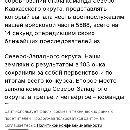
соревнований стала команда Северо-
Кавказского округа, представлять
который выпала честь военнослужащим
нашей войсковой части 5588, всего на
14 секунд опередившим своих
ближайших преследователей из
Северо-Западного округа. Наши
земляки с результатом в 103 очка
сохранили за собой первенство и по
итогам всего конкурса. Второе место
заняла команда Северо-Западного
округа, а третье и четвёртое – команды
Приволжского округа и дивизии
Сайт использует файлы cookies и технических данных
им.Дзержинского.
посетителей.
Продолжая пользоваться сайтом, Вы
соглашаетесь с
Политикой конфиденциальности
А.МИХАЙЛОВ