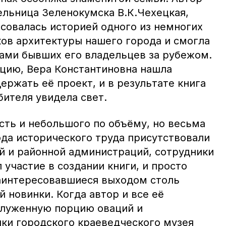
ельница Зеленокумска В.К.Чехецкая,
есовалась историей одного из немногих
ов архитектуры нашего города и смогла
ками бывших его владельцев за рубежом.
цию, Вера Константиновна нашла
ержать её проект, и в результате книга
ителя увидела свет.
сть и небольшого по объёму, но весьма
ода исторического труда присутствовали
й и районной администраций, сотрудники
л участие в создании книги, и просто
аинтересовавшиеся выходом столь
 новинки. Когда автор и все её
служенную порцию оваций и
ики городского краеведческого музея