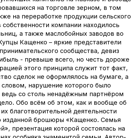
ровавшихся на торговле зерном, в том
акже на переработке продукции сельского
 в собственности компании находилось
ьниц, а также маслобойных заводов во
 Купцы Кащенко – яркие представители
принимательского сообщества, девиз
ибыль - превыше всего, но честь дороже
рацией этого принципа служит тот факт,
тво сделок не оформлялось на бумаге, а
 словом, нарушение которого было
 ведь со столь ненадёжным партнёром
дело. Обо всём об этом, как и вообще об
 их благотворительной деятельности
о изданной брошюры «Кащенко. Семья
й», презентация которой состоялась на
нах особняка знаменитой семьи. Автор-