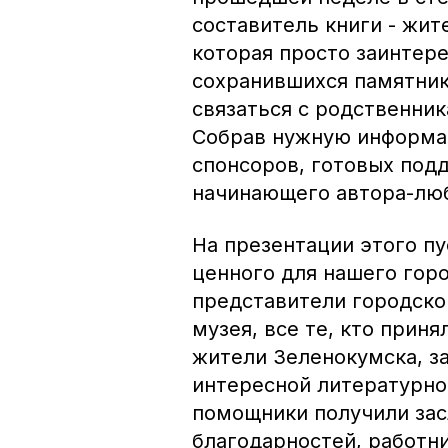
составитель книги - жит
которая просто заинтер
сохранившихся памятник
связаться с родственни
Собрав нужную информа
спонсоров, готовых подд
начинающего автора-люб
На презентации этого пу
ценного для нашего гор
представители городско
музея, все те, кто приня
жители Зеленокумска, з
интересной литературной
помощники получили за
благодарностей, работн