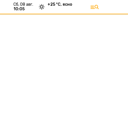
сб, 08 авг.
+
25
°С,
ясно
10:05