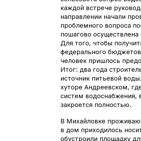
каждой встрече руководс
направлении начали пров
проблемного вопроса по
пошагово осуществлена
Для того, чтобы получи
федерального бюджетов,
человек пришлось предо
Итог: два года строител
источник питьевой воды.
хуторе Андреевском, гд
систем водоснабжения, 
закроется полностью.
В Михайловке проживают
в дом приходилось носи
обустроили площадку дл