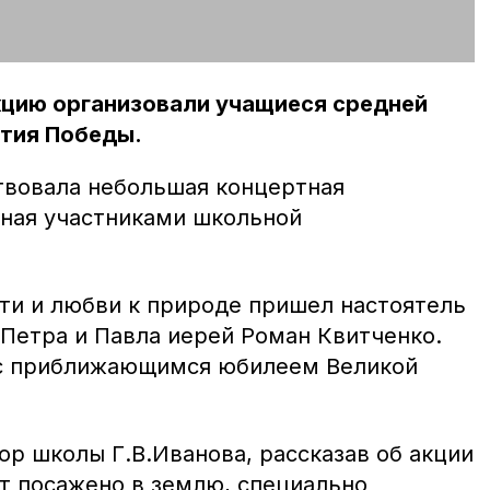
кцию организовали учащиеся средней
етия Победы.
твовала небольшая концертная
ная участниками школьной
яти и любви к природе пришел настоятель
 Петра и Павла иерей Роман Квитченко.
 с приближающимся юбилеем Великой
р школы Г.В.Иванова, рассказав об акции
ет посажено в землю, специально