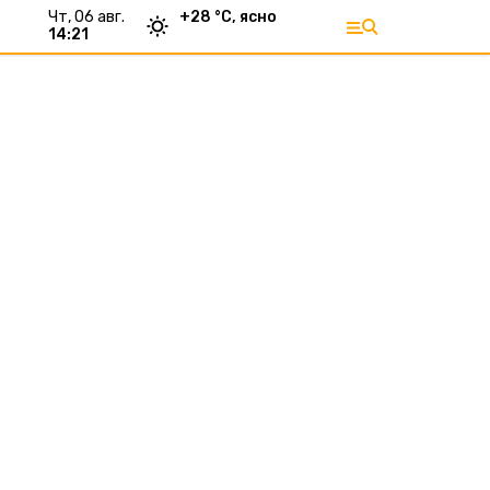
чт, 06 авг.
+
28
°С,
ясно
14:21