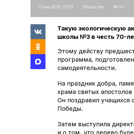
17 мая 2015, 05:01
Общество
Фото:
Такую экологическую а
школы №3 в честь 70-л
Этому действу предшес
программа, подготовлен
самодеятельности.
На праздник добра, пам
храма святых апостолов
Он поздравил учащихся
Победы.
Затем выступила директо
и о том, что дерево буд