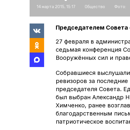
14 марта 2015, 15:17
Общество
Фото:
Председателем Совета 
27 февраля в администр
седьмая конференция Со
Вооружённых сил и прав
Собравшиеся выслушали 
ревизоров за последние 
председателя Совета. 
был выбран Александр Н
Химченко, ранее возгла
благодарственным письм
патриотическое воспита