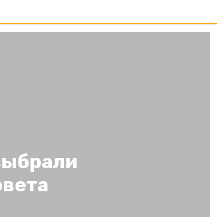
выбрали
овета